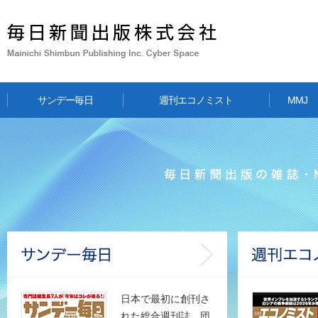
毎日新聞出版株式会社 Mainic
サンデー毎日
週刊エコノミスト
MMJ
日本で最初に創刊さ
サンデー毎日
れた総合週刊誌。団