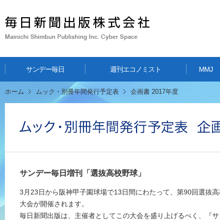
毎日新聞出版株式会社 Mainic
サンデー毎日
週刊エコノミスト
MMJ
ホーム
ムック・別冊年間発行予定表
企画書 2017年度
サンデー毎日増刊「選抜高校野球」
3月23日から阪神甲子園球場で13日間にわたって、第90回選抜
大会が開催されます。
毎日新聞出版は、主催者としてこの大会を盛り上げるべく、『サ