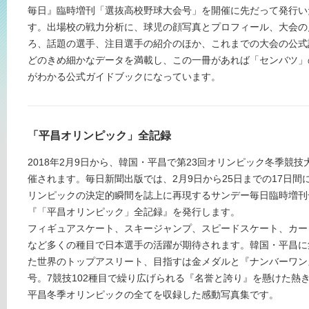
毎日』臨時増刊「選抜高校野球大会号」を開催に先だって発行い
す。出場校の戦力分析に、球児の顔写真とプロフィール、大会の
ろ、話題の選手、注目選手の紹介のほか、これまでの大会の公式
どのきめ細かなデータを満載し、この一冊があれば「センバツ」
がわかる公式ガイドブックになっています。
「平昌オリンピック」全記録
2018年2月9日から、韓国・平昌で第23回オリンピック冬季競技
催されます。毎日新聞出版では、2月9日から25日までの17日間
リンピックの決定的瞬間を誌上に再現するサンデー毎日臨時増刊
『「平昌オリンピック」全記録』を発行します。
フィギュアスケート、スキージャンプ、スピードスケート、カー
など多くの種目で日本選手の活躍が期待されます。韓国・平昌に
た世界のトップアスリート、目指すは金メダルと『ナンバーワン
号。7競技102種目で繰り広げられる『名誉と誇り』を懸けた熱
平昌冬季オリンピックの全てを収録した感動写真集です。